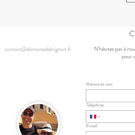
C
N'hésitez pas à nou
contact@domainedebrignon.fr
pour 
Prénom et nom
Téléphone
E‑mail