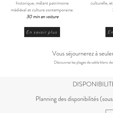
historique, mêlant patrimoine
culturelle, e
médiéval et culture contemporaine.
30 min en voiture
En savoir plus
En
Vous séjournerez à seul
Découvrez les plages de sable blanc d
DISPONIBILI
Planning des disponibilités (sous