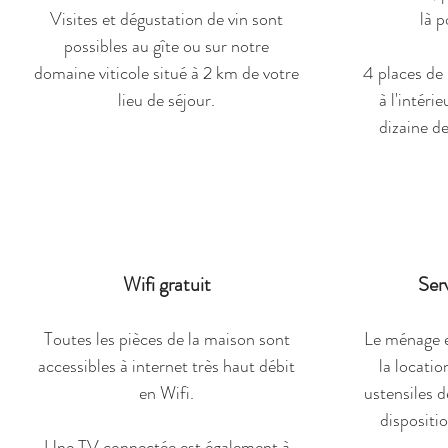
Visites et dégustation de vin sont
là p
possibles au gîte ou sur notre
domaine viticole situé à 2 km de votre
4 places de 
lieu de séjour.
à l'intéri
dizaine de
Wifi gratuit
Ser
Toutes les pièces de la maison sont
Le ménage es
accessibles à internet très haut débit
la locatio
en Wifi.
ustensiles d
dispositi
Une TV connectée est également à