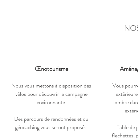
NOS
Œnotourisme
Aménag
Nous vous mettons à disposition des
Vous pourrez
vélos pour découvrir la campagne
extérieure
environnante.
l'ombre dans
extéri
Des parcours de randonnées et du
géocaching vous seront proposés.
Table de 
fléchettes,