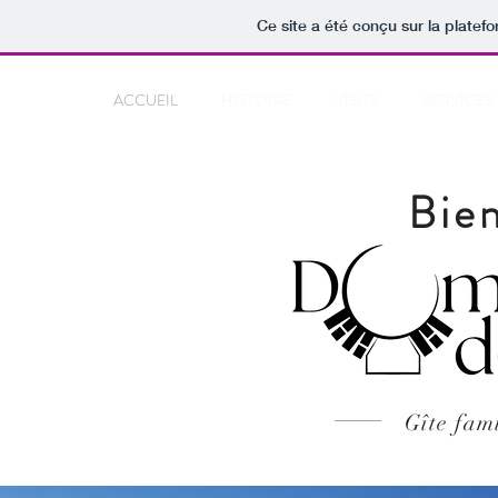
Ce site a été conçu sur la platef
ACCUEIL
HISTOIRE
VISITE
SERVICES
Bie
Gîte fami