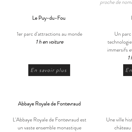
proche de nombr
Le Puy-du-Fou
1er parc d'attractions au monde
Un parc 
1 h en voiture
technologie
immersifs et
1 
En savoir plus
En
Abbaye Royale de Fontevraud
​L'Abbaye Royale de Fontevraud est
Une ville hi
un vaste ensemble monastique
château 